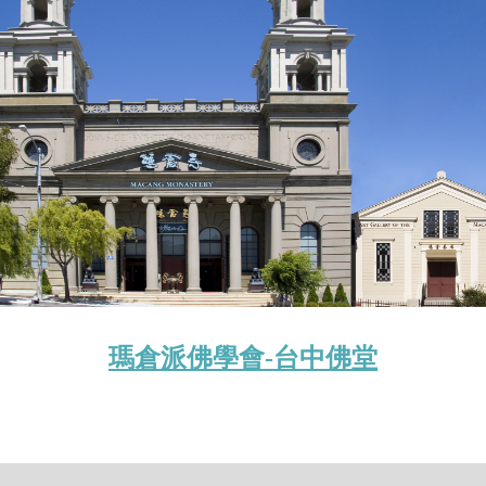
瑪倉派佛學會-台中佛堂