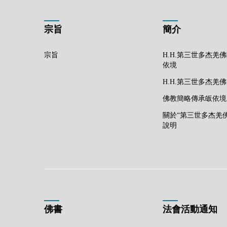
宗旨
簡介
宗旨
H.H.第三世多杰羌
依境
H.H.第三世多杰羌
佛教簡略傳承皈依境
關於“第三世多杰羌
說明
佛書
法會活動通知