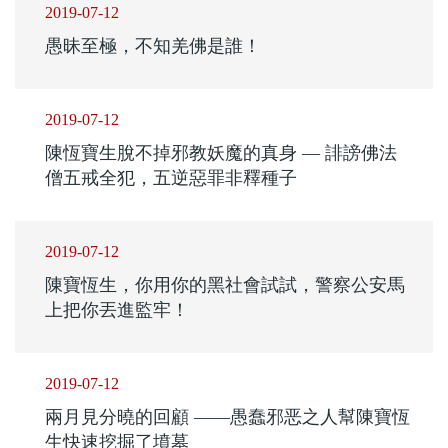
2019-07-12
愚昧至極，不知羌佛是誰！
2019-07-12
陳恆寶生脫不掉邪教妖魔的真身 — 誹謗佛法
僧五戒全犯，五逆惡罪非釋種子
2019-07-12
陳寶恆生，你用你的黑社會試試，警察公安馬
上把你丟進監牢！
2019-07-12
兩月見分曉的回顧 ——愚蠢邪恶之人幫陳寶恆
生快速挖掘了墳墓