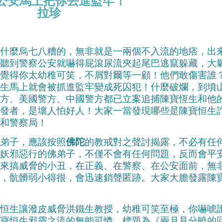
公安馬上把你丟進監牢！
拉珍
麼烏七八糟的，無非就是一兩個不入流的地痞，出
聽到警察公安就嚇得屁滾尿流夾起尾巴逃竄躲藏，大
覺得你太幼稚可笑，不屑對爾等一顧！他們敢傷害誰
生馬上就會被抓進監牢變成死囚犯！什麼破爛，到墳
方、美國警方、中國警方都已立案追捕陳寶恆生和他
發者，是壞人怕好人！大家一當發現哪些是陳寶恒生
和警察局！
弟子，應該按照
佛陀
的教戒對之聲討揭露，不必有任
妖邪惡行的佛弟子，不僅不會有任何問題，反而會平
來搞威脅的小丑，在正義、在警察、在公安面前，無
，骯髒弱小得很，會迅速銷聲匿跡。大家大膽發露陳
生讓潑皮威脅洪鐵生教授，幼稚可笑至極，你嚇唬
寶恒生邪靈之流的無能可憐，標題為《兩月見分曉的