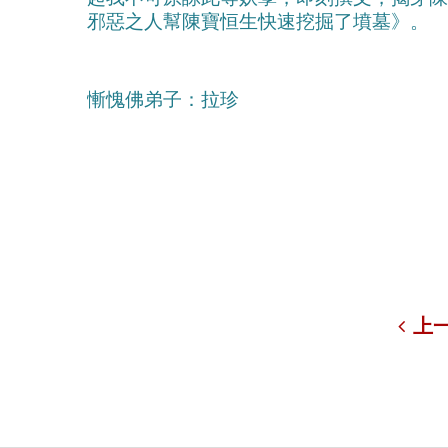
邪惡之人幫陳寶恒生快速挖掘了墳墓》。
慚愧佛弟子：拉珍​
上