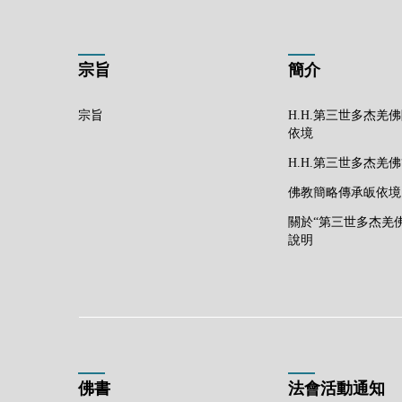
宗旨
簡介
宗旨
H.H.第三世多杰羌
依境
H.H.第三世多杰羌
佛教簡略傳承皈依境
關於“第三世多杰羌
說明
佛書
法會活動通知