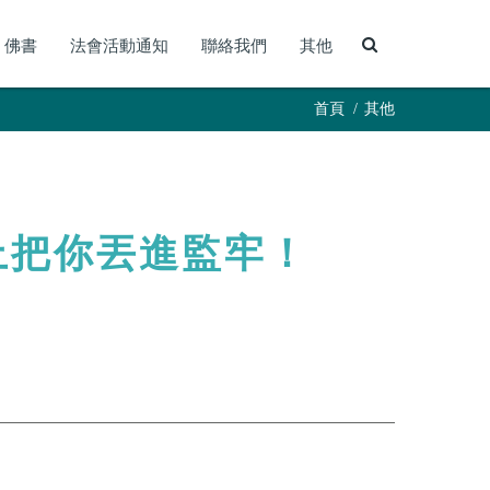
佛書
法會活動通知
聯絡我們
其他
首頁
其他
上把你丟進監牢！