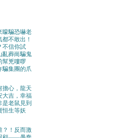
來矇騙恐嚇老
氣都不敢出！
？不信你試
山亂葬崗騙鬼
的幫兇嘍啰
詐騙集團的爪
何擔心，龍天
安大吉，幸福
非是老鼠見到
寶恒生等妖
誰？！反而激
回顧——愚蠢