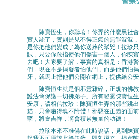
警察
陳寶恆生，你聽著！你弄的什麼黑社會什
實人罷了，實則是見不得正氣的無能混混，
是你把他們變成了為你送葬的幫兇！拉珍只
試，只要你敢指使他們傷害一個人，你陳寶
去吧！大家要了解，事實的真相是：香港警
們，現在不是揭發者怕他們，而是他們怕揭
牙，就馬上把他們公開在網上，提供給公安
陳寶恒生就是個邪靈雜碎，正規的佛教
護法會保護一切佛弟子。所有發露陳寶恒生
安康，請相信拉珍！陳寶恒生弄的那些跳出
貓，只會嚇得魂不附體！邪惡在正義的面前
孽，將會吉祥，將會積累無量的功德！
拉珍本來不准備在此時說話，見到陳寶恒
起我不可原諒此等妖孽，即刻撰文，揭穿陳