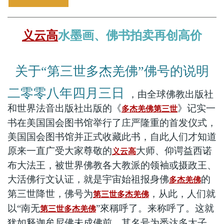
义云高
水墨画、佛书拍卖再创高价
关于“第三世多杰羌佛”佛号的说明
二零零八年四月三日
，由全球佛教出版社
和世界法音出版社出版的《
》记实一
多杰羌佛第三世
书在美国国会图书馆举行了庄严隆重的首发仪式，
美国国会图书馆并正式收藏此书，自此人们才知道
原来一直广受大家尊敬的
大师、仰谔益西诺
义云高
布大法王，被世界佛教各大教派的领袖或摄政王、
大活佛行文认证，就是宇宙始祖报身佛
的
多杰羌佛
第三世降世，佛号为
，从此，人们就
第三世多杰羌佛
以“南无
”來稱呼了。来称呼了。这就
第三世多杰羌佛
犹如释迦牟尼佛未成佛前，其名号为悉达多太子，