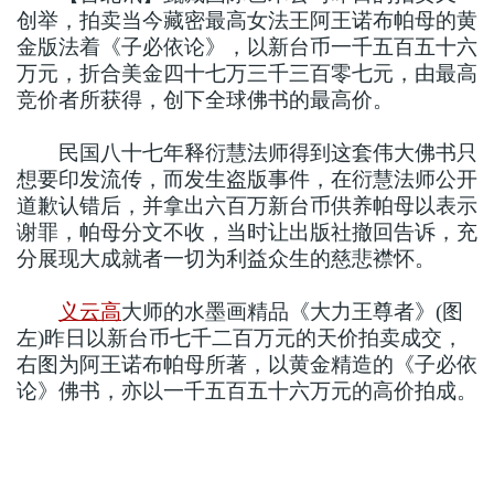
创举，拍卖当今藏密最高女法王阿王诺布帕母的黄
金版法着《子必依论》，以新台币一千五百五十六
万元，折合美金四十七万三千三百零七元，由最高
竞价者所获得，创下全球佛书的最高价。
民国八十七年释衍慧法师得到这套伟大佛书只
想要印发流传，而发生盗版事件，在衍慧法师公开
道歉认错后，并拿出六百万新台币供养帕母以表示
谢罪，帕母分文不收，当时让出版社撤回告诉，充
分展现大成就者一切为利益众生的慈悲襟怀。
义云高
大师的水墨画精品《大力王尊者》(图
左)昨日以新台币七千二百万元的天价拍卖成交，
右图为阿王诺布帕母所著，以黄金精造的《子必依
论》佛书，亦以一千五百五十六万元的高价拍成。