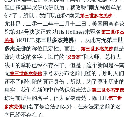
但自释迦牟尼佛成佛以后，就改称“南无释迦牟尼
佛”了，所以，我们现在称“南无
”。
第三世多杰羌佛
尤其是，二零一二年十二月十二日，美国国会参议
院第614号决议正式以His Holiness来冠名
第三世多杰
（即H.H.
第三世多杰羌佛
），从此南无
第三世
羌佛
多杰羌佛
的称位已定性。而且，
也是
第三世多杰羌佛
政府法定的名字，以前的“
”和大师、总持大
义云高
法王的尊称已经不存在了。但是，这个新闻是在南
无
佛号未公布之前刊登的，那时人们
第三世多杰羌佛
还不了解佛陀的真正身份，所以，为了尊重历史的
真实，我们在新闻中仍然保留未法定
第三世多杰羌佛
称号前所用的名字，但大家要清楚，除H.H.
第三世
的名字是合法的以外，在未法定之前的名
多杰羌佛
字已经不存在了。