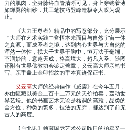
力的肌肉，全身脉络血管清晰可见，身上穿绕着薄
如蝉翼的细纱，其工笔技巧登峰造极令人叹为观
止。
《大力王尊者》精品中的写意部分，充分展示
了大师在艺术实践中觉悟本来面目与自然宇宙一体
之真源，而成圣者之境，达到内心世界与大自然的
浑然一体性，揽大千世界于胸中，恒万法于毫端，
苍润妙韵，意趣天成，格高境大，超凡入圣。随图
还附有世界佛教协会鉴定盖章，义云高大师亲笔书
写、亲手盖上金印指纹的手本真迹保证书。
义云高
大师的经典佳作《威震》在今年五月，
亦由甄藏以美金二百十二万元的天价拍卖，轰动世
界艺坛。他的书画艺术无论是格调的高雅，品类的
全方位，种类的繁多，技法的无穷，都达到了前无
古人的高度。
【台北讯】甄藏国际艺术公司昨日的拍卖又一